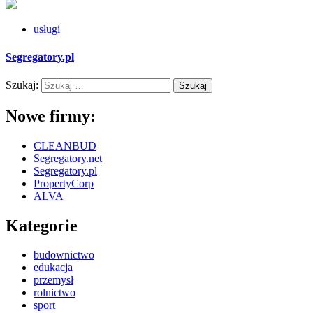
usługi
Segregatory.pl
Szukaj:
Nowe firmy:
CLEANBUD
Segregatory.net
Segregatory.pl
PropertyCorp
ALVA
Kategorie
budownictwo
edukacja
przemysł
rolnictwo
sport