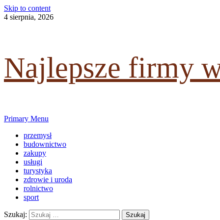
Skip to content
4 sierpnia, 2026
Najlepsze firmy 
Primary Menu
przemysł
budownictwo
zakupy
usługi
turystyka
zdrowie i uroda
rolnictwo
sport
Szukaj: