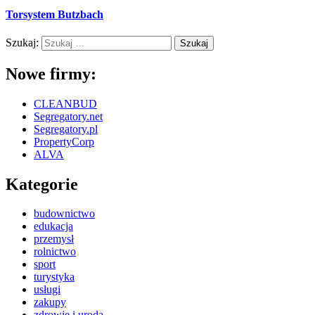
Torsystem Butzbach
Szukaj:
Nowe firmy:
CLEANBUD
Segregatory.net
Segregatory.pl
PropertyCorp
ALVA
Kategorie
budownictwo
edukacja
przemysł
rolnictwo
sport
turystyka
usługi
zakupy
zdrowie i uroda