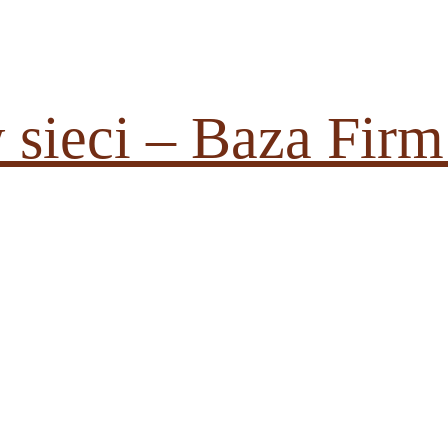
dowiedz się więcej.
Ok, rozu
w sieci – Baza Fi